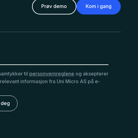
Prøv demo
Kom i gang
samtykker til
personvernreglene
og aksepterer
 relevant informasjon fra Uni Micro AS på e-